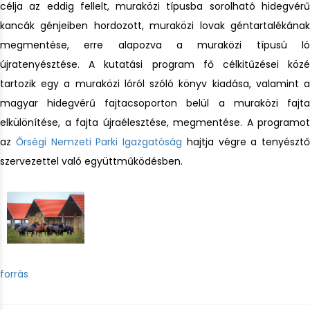
célja az eddig fellelt, muraközi típusba sorolható hidegvérű
kancák génjeiben hordozott, muraközi lovak géntartalékának
megmentése, erre alapozva a muraközi típusú ló
újratenyésztése. A kutatási program fő célkitűzései közé
tartozik egy a muraközi lóról szóló könyv kiadása, valamint a
magyar hidegvérű fajtacsoporton belül a muraközi fajta
elkülönítése, a fajta újraélesztése, megmentése. A programot
az
Őrségi Nemzeti Parki Igazgatóság
hajtja végre a tenyésztő
szervezettel való együttműködésben.
forrás