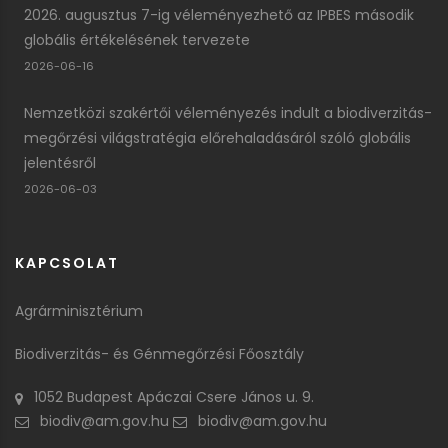
2026. augusztus 7-ig véleményezhető az IPBES második
globális értékelésének tervezete
2026-06-16
Nemzetközi szakértői véleményezés indult a biodiverzitás-
megőrzési világstratégia előrehaladásáról szóló globális
jelentésről
2026-06-03
KAPCSOLAT
Agrárminisztérium
Biodiverzitás- és Génmegőrzési Főosztály
1052 Budapest Apáczai Csere János u. 9.
biodiv@am.gov.hu
biodiv@am.gov.hu