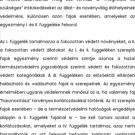
szükséges” intézkedéseket az állat- és növényvilág élőhelyeinek
védelmére, különösen azon fajok esetében, amelyeket az
egyezmény I. és II. függeléke felsorol.
Az I. függelék tartalmazza a fokozottan védett növényeket, a II.
a fokozottan védett állatokat. Az I. és II. függeléken szereplő
fajok egyezmény szerinti védelmi szintje azonos a hazai
természetvédelmi jogszabályok szerinti védett és fokozottan
védett kategóriákkal. A III. függeléken az előzőektől eltérően
halászható és vadászható fajok is szerepelnek. Az egyezmény
értelmében ugyanis védelemnek minősül az is, ha valamely faj
“hasznosítása” törvényes korlátozásokkal történik. Az itt szereplő
fajok esetében – de a természetvédelmi hatóságok engedélye
alapján a II. függelék fajainál is – be kell tartani azokat a
korlátozásokat, amelyeket a IV. függelék tartalmaz, azaz nem
használhatók az ott felsorolt befogási, halászati, vadászati