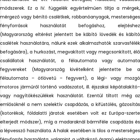
módszerek. Ez a IV. függelék egyértelműen tiltja a mérgek,
mérgező vagy bénító csalétkek, robbanóanyagok, mesterséges
fényforrások használatát befogáshoz, elejtéshez
(Magyarország eltérést jelentett be kábító lövedék és kábító
csalétek használatára, nálunk ezek alkalmazhatók szarvasfélék
befogására), a hurkozást, megvakított vagy megcsonkított, élő
csaliállatok használatát, a félautomata vagy automata
fegyvereket (Magyarország kivételként jelentette be a
félautomata – ötlövetű – fegyvert), a légi- vagy mozgó
motoros járműről történő vadászatot, ill. éjszakai képátalakító-
vagy nagyítókészülékek használatát. Ezentúl tiltott még az
emlősöknél a nem szelektív csapdázás, a kifüstölés, gázosítás
(kotorékok, földalatti járatok esetében volt ez Európa-szerte
elterjedt módszer), míg a madaraknál bármiféle csapdázás és
a lépvessző használata. A halak esetében is tilos a mesterséges
fényforrás használata, valamint a váltakozó áramú elektromos