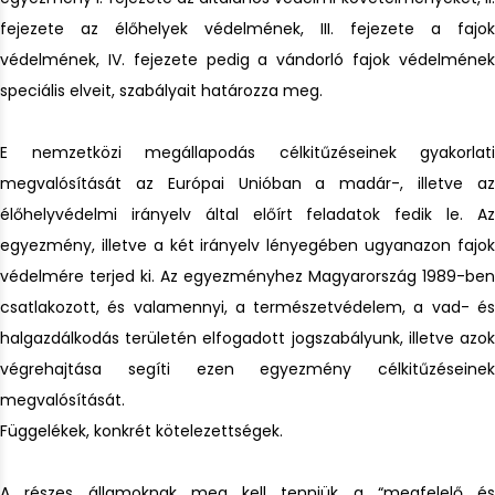
fejezete az élőhelyek védelmének, III. fejezete a fajok
védelmének, IV. fejezete pedig a vándorló fajok védelmének
speciális elveit, szabályait határozza meg.
E nemzetközi megállapodás célkitűzéseinek gyakorlati
megvalósítását az Európai Unióban a madár-, illetve az
élőhelyvédelmi irányelv által előírt feladatok fedik le. Az
egyezmény, illetve a két irányelv lényegében ugyanazon fajok
védelmére terjed ki. Az egyezményhez Magyarország 1989-ben
csatlakozott, és valamennyi, a természetvédelem, a vad- és
halgazdálkodás területén elfogadott jogszabályunk, illetve azok
végrehajtása segíti ezen egyezmény célkitűzéseinek
megvalósítását.
Függelékek, konkrét kötelezettségek.
A részes államoknak meg kell tenniük a “megfelelő és