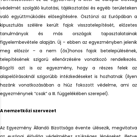
védelmét szolgáló kutatási, tájékoztatási és egyéb területeken
való együttműködés elősegítésére. Ösztönzi az Európában a
kipusztulás szélére került fajok visszatelepítését, előzetes
tanulmányok és más országok tapasztalatainak
figyelembevétele alapján. Új – ebben az egyezményben jelenik
meg először – a nem (ős)honos fajok betelepülésének,
telepítésének szigorú ellenőrzésére vonatkozó rendelkezés.
Rögzíti azt is az egyezmény, hogy a részes felek az
alapelőírásoknál szigorúbb intézkedéseket is hozhatnak (ilyen
hazánk vonatkozásában a hiúz fokozott védelme, ami az
egyezménynek “csak” a III. függelékében szerepel).
A nemzetközi szervezet
Az Egyezmény Állandó Bizottsága évente ülésezik, megvitatva
az európai élővilág védelméhez szükséges lépéseket, illetve