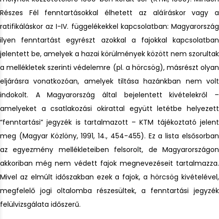
Részes Fél fenntartásokkal élhetett az aláíráskor vagy a
ratifikáláskor az I-IV. függelékekkel kapcsolatban: Magyarország
ilyen fenntartást egyrészt azokkal a fajokkal kapcsolatban
jelentett be, amelyek a hazai körülmények között nem szorultak
a mellékletek szerinti védelemre (pl. a hörcsög), másrészt olyan
eljárásra vonatkozóan, amelyek tiltása hazánkban nem volt
indokolt. A Magyarország által bejelentett kivételekről –
amelyeket a csatlakozási okirattal együtt letétbe helyezett
“fenntartási” jegyzék is tartalmazott – KTM tájékoztató jelent
meg (Magyar Közlöny, 1991, 14., 454-455). Ez a lista elsősorban
az egyezmény mellékleteiben felsorolt, de Magyarországon
akkoriban még nem védett fajok megnevezéseit tartalmazza.
Mivel az elmúlt időszakban ezek a fajok, a hörcsög kivételével,
megfelelő jogi oltalomba részesültek, a fenntartási jegyzék
felülvizsgálata időszerű.