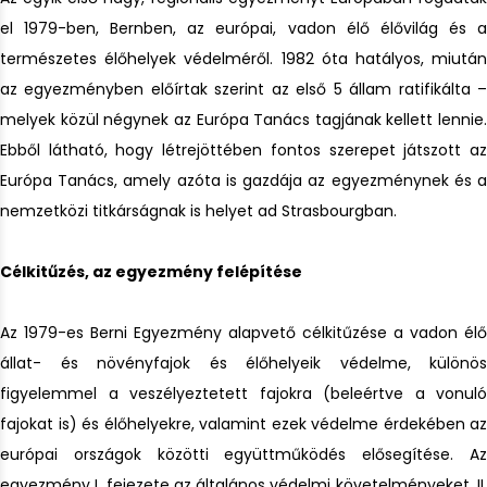
el 1979-ben, Bernben, az európai, vadon élő élővilág és a
természetes élőhelyek védelméről. 1982 óta hatályos, miután
az egyezményben előírtak szerint az első 5 állam ratifikálta –
melyek közül négynek az Európa Tanács tagjának kellett lennie.
Ebből látható, hogy létrejöttében fontos szerepet játszott az
Európa Tanács, amely azóta is gazdája az egyezménynek és a
nemzetközi titkárságnak is helyet ad Strasbourgban.
Célkitűzés, az egyezmény felépítése
Az 1979-es Berni Egyezmény alapvető célkitűzése a vadon élő
állat- és növényfajok és élőhelyeik védelme, különös
figyelemmel a veszélyeztetett fajokra (beleértve a vonuló
fajokat is) és élőhelyekre, valamint ezek védelme érdekében az
európai országok közötti együttműködés elősegítése. Az
egyezmény I. fejezete az általános védelmi követelményeket, II.