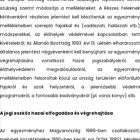
szükség szerint módosítja a mellékleteket. A Részes Feleknek
kétévenként részletes jelentést kell készíteniük az egyezmény
mellékleteiben szereplő fajokkal és (vadászati, halászati stb.)
módszerekkel, az élőhelyek védelmével kapcsolatban tett
kivételekről. Az Állandó Bizottság 1993. évi 13. ülésén elhatározott
általános jelentést négyévenként kell benyújtani: az egyezmény
végrehajtására vonatkozó hazai jogszabályokról, az
élőhelyvédelem megvalósulásáról, az egyezmény
mellékleteiben felsoroltak közül az ország területén előforduló
fajokról és azok helyzetéről, a jelentősebb védelmi
programokról, a fontosabb kiadványokról (pl. vörös könyv) stb.
A jogi eszköz hazai elfogadása és végrehajtása
Az egyezményhez Magyarország 1989-ben csatlakozott,
melynek közzétételére 1990-ben került sor (KTM, 1990). Minden