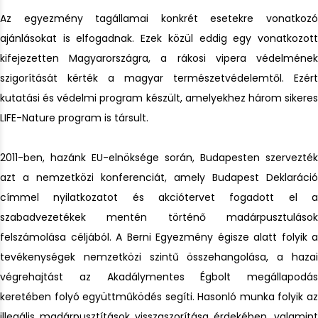
Az egyezmény tagállamai konkrét esetekre vonatkozó
ajánlásokat is elfogadnak. Ezek közül eddig egy vonatkozott
kifejezetten Magyarországra, a rákosi vipera védelmének
szigorítását kérték a magyar természetvédelemtől. Ezért
kutatási és védelmi program készült, amelyekhez három sikeres
LIFE-Nature program is társult.
2011-ben, hazánk EU-elnöksége során, Budapesten szervezték
azt a nemzetközi konferenciát, amely Budapest Deklaráció
címmel nyilatkozatot és akciótervet fogadott el a
szabadvezetékek mentén történő madárpusztulások
felszámolása céljából. A Berni Egyezmény égisze alatt folyik a
tevékenységek nemzetközi szintű összehangolása, a hazai
végrehajtást az Akadálymentes Égbolt megállapodás
keretében folyó együttműködés segíti. Hasonló munka folyik az
illegális madárpusztítások visszaszorítása érdekében, valamint