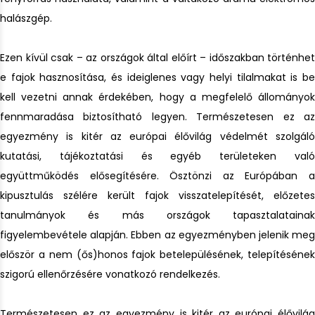
halászgép.
Ezen kívül csak – az országok által előírt – időszakban történhet
e fajok hasznosítása, és ideiglenes vagy helyi tilalmakat is be
kell vezetni annak érdekében, hogy a megfelelő állományok
fennmaradása biztosítható legyen. Természetesen ez az
egyezmény is kitér az európai élővilág védelmét szolgáló
kutatási, tájékoztatási és egyéb területeken való
együttműködés elősegítésére. Ösztönzi az Európában a
kipusztulás szélére került fajok visszatelepítését, előzetes
tanulmányok és más országok tapasztalatainak
figyelembevétele alapján. Ebben az egyezményben jelenik meg
először a nem (ős)honos fajok betelepülésének, telepítésének
szigorú ellenőrzésére vonatkozó rendelkezés.
Természetesen ez az egyezmény is kitér az európai élővilág