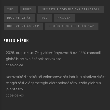
CBD
IPBES
NEMZETI BIODIVERZITÁS STRATÉGIA
BIODIVERZITÁS
IPLC
NAGOJA
BIODIVERZITÁS NAP
BIOLÓGIAI SOKFÉLESÉG NAP
FRISS HÍREK
2026. augusztus 7-ig véleményezhető az IPBES második
globális értékelésének tervezete
2026-06-16
Nemzetközi szakértői véleményezés indult a biodiverzitás-
megőrzési világstratégia előrehaladásáról szóló globális
jelentésről
2026-06-03