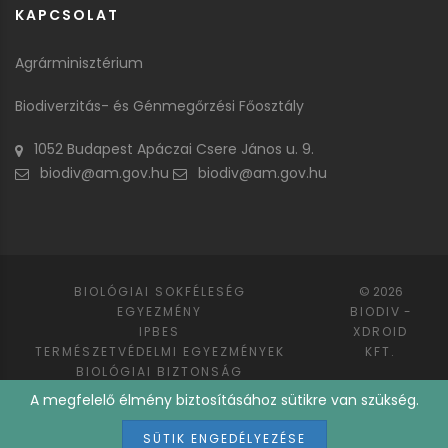
KAPCSOLAT
Agrárminisztérium
Biodiverzitás- és Génmegőrzési Főosztály
1052 Budapest Apáczai Csere János u. 9.
biodiv@am.gov.hu
biodiv@am.gov.hu
BIOLÓGIAI SOKFÉLESÉG
© 2026
EGYEZMÉNY
BIODIV
-
IPBES
XDROID
TERMÉSZETVÉDELMI EGYEZMÉNYEK
KFT.
BIOLÓGIAI BIZTONSÁG
GÉNMEGŐRZÉS
DOKUMENTUMOK
A megfelelő élmény biztosításához sütikre van szükség.
KAPCSOLAT
SÜTIK ENGEDÉLYEZÉSE