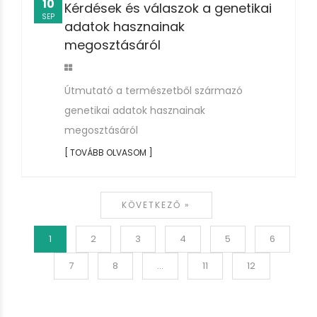
10
Kérdések és válaszok a genetikai
SEP
adatok hasznainak
megosztásáról
Útmutató a természetből származó
genetikai adatok hasznainak
megosztásáról
[ TOVÁBB OLVASOM ]
KÖVETKEZŐ »
1
2
3
4
5
6
7
8
...
11
12