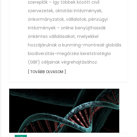
szereplők – így többek között civil
szervezetek, oktatási intézmények,
önkormányzatok, vállalatok, pénzügyi
intézmények – online benyújthassák
önkéntes vállalásaikat, melyekkel
hozzájárulnak a kunming–montreali globális
biodiverzitás-megőrzési keretstratégia
(GBF) céljainak végrehajtásához.
[ TOVÁBB OLVASOM ]